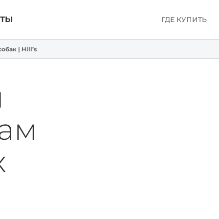
КТЫ
ГДЕ КУПИТЬ
ак | Hill’s
ы
там
х