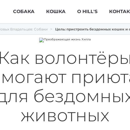
Skip Navigation
СОБАКА
КОШКА
О HILL'S
КОНТА
овых Владельцев: Собаки
Цель: пристроить бездомных кошек и соб
Как волонтёр
могают прию
для бездомны
животных