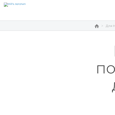
Для Н
по