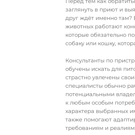
Перед тем как обратить
заглянуть в приют и вы
друг ждёт именно там? 
животных работают конс
которые обязательно п
собаку или кошку, котор
Консультанты по прист
обучены искать для пи
страстно увлечены своим
специалисты обычно ра
потенциальными владел
к любым особым потреб
характера выбранных и
также помогают адапти
требованиям и реалия