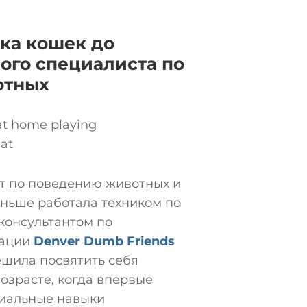
ка кошек до
ого специалиста по
отных
ст по поведению животных и
аньше работала техником по
консультантом по
зации
Denver Dumb Friends
ешила посвятить себя
озрасте, когда впервые
иальные навыки