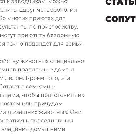
СТАТЬ
ся к заводчикам, можно
яснить, вдруг четвероногий
СОПУ
Во многих приютах для
ультанты по пристройству,
омогут приютить бездомную
ая точно подойдёт для семьи.
ройству животных специально
томцев правильные дома и
 делом. Кроме того, эти
ботают с семьями и
ьцами, чтобы подготовить их
ностям или причудам
ми домашних животных. Они
роваться к повседневным
м владения домашними