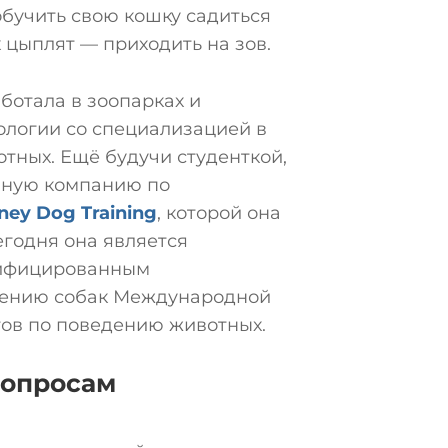
бучить свою кошку садиться
 цыплят — приходить на зов.
ботала в зоопарках и
ологии со специализацией в
тных. Ещё будучи студенткой,
нную компанию по
ney Dog Training
, которой она
егодня она является
ифицированным
дению собак Международной
тов по поведению животных.
вопросам