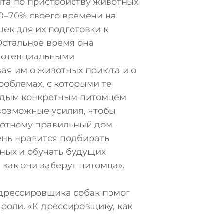
нта по пристройству животных
0–70% своего времени на
шек для их подготовки к
Остальное время она
потенциальными
ая им о животных приюта и о
облемах, с которыми те
аждым конкретным питомцем.
возможные усилия, чтобы
отному правильный дом.
ень нравится подбирать
ых и обучать будущих
 как они заберут питомца».
 дрессировщика собак помог
 роли. «К дрессировщику, как