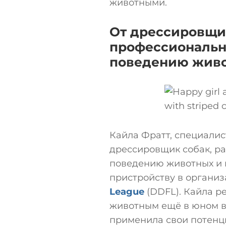
животными.
От дрессировщи
профессиональн
поведению жив
Кайла Фратт, специали
дрессировщик собак, р
поведению животных и 
пристройству в органи
League
(DDFL). Кайла р
животным ещё в юном в
применила свои потенц