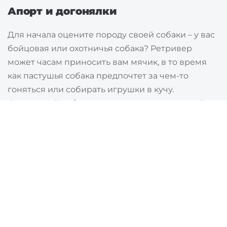
Апорт и догонялки
Для начала оцените породу своей собаки – у вас
бойцовая или охотничья собака? Ретривер
может часам приносить вам мячик, в то время
как пастушья собака предпочтет за чем-то
гоняться или собирать игрушки в кучу.
Охотничьей собаке нравится вынюхивать чей-то
след – может быть, она сможет найти какого-
нибудь члена семьи?
Прятки
Прятки - отличная игра для вашей собаки,
возможно, собака не сразу поймет, что от нее
хотят. «Спрячьтесь» в другой комнате и позовите
собаку, а затем наградите ее радостным