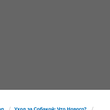
on
Уход за Собакой: Что Нового?