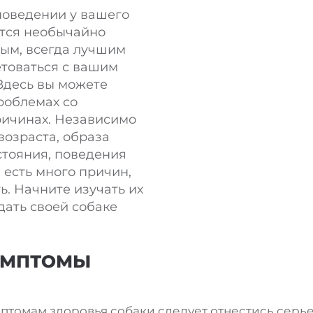
поведении у вашего
ится необычайно
ым, всегда лучшим
етоваться с вашим
Здесь вы можете
роблемах со
ричинах. Независимо
 возраста, образа
стояния, поведения
есть много причин,
ь. Начните изучать их
дать своей собаке
ИМПТОМЫ
имптомам здоровья собаки следует отнестись серь